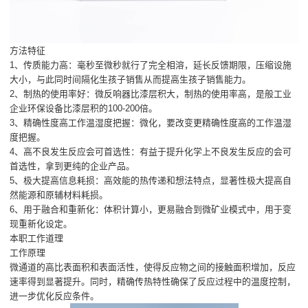
方法特征
1、传质能力高：毫秒至微秒就行了完全相溶，延长反馈期限，压缩设施
大小，与此同时间隔化生孩子销售从而提高生孩子销售能力。
2、制热的使用率好：微反响器比漆层积大，制热的使用率高，是般工业
企业环保设备比漆层积的100-200倍。
3、精确性度高工作温湿度把握：微化，要改变更精确性度高的工作温湿
度把握。
4、高不良发生反应会可首选性：有益于提升化学上不良发生反应的会可
首选性，拿到更纯的企业产品。
5、极大提高信息耗损：高效能的热传递和想法特点，显著性极大提高自
然能源和原辅材料耗损。
6、用于融合和重新化：体积计算小，更易融合到微矿业模式中，用于变
现重新化设定。
本职工作道理
工作原理
微通道的高比表面积和表面活性，使得反应物之间的接触面积增加，反应
速率得到显著提升。同时，精确传热特性确保了反应过程中的温度控制，
进一步优化反应条件。