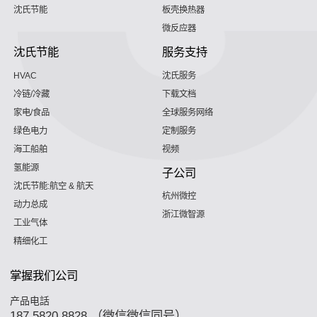
沈氏节能
板壳换热器
微反应器
沈氏节能
服务支持
HVAC
沈氏服务
冷链/冷藏
下载文档
家电/食品
全球服务网络
绿色电力
定制服务
海工船舶
视频
氢能源
子公司
沈氏节能:航空 & 航天
杭州微控
动力总成
浙江微智源
工业气体
精细化工
掌握我们公司
产品电話
187 5820 8828 （微信微信同号）