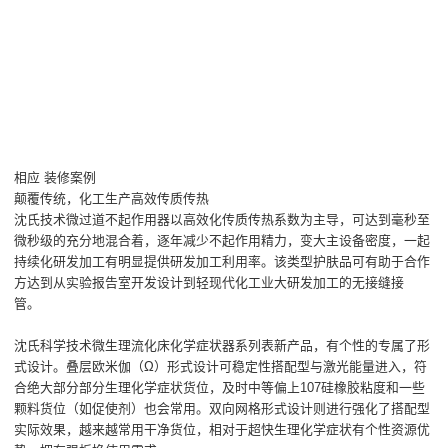
相应 装修案例
颠覆传统，化工生产高效传质传热
沈氏技术微过道不起作用器以高效化传质传热系数为主导，可达到毫秒至
微秒级的充分地混合着，逐年减少不起作用精力，变大主设备密度，一起
持续化研发加工有明显提供研发加工利用率。该类型护肤品可有助于合作
方达到从实验报告室开发设计到轻现代化工业大研发加工的无接缝接
管。
沈氏科学技术微生理流化床化学症状器系列表新产品，有个性的专属了形
式设计。叠层欧米伽（Ω）形式设计可稳定性搭配型与激光能量进入，符
合绝大部分部分生理化学症状货位，及时中等偏上107硅橡胶粘度和一些
颗料货位（如促使剂）也会常用。双向网格形式设计则进行强化了搭配型
实际效果，越来越常用干净货位，相对于超快生理化学症状有个性资源优